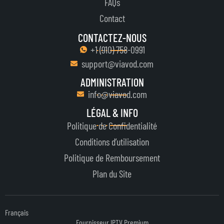
FAQs
Contact
CONTACTEZ-NOUS
+1 ‪(910) 758-0991‬
support@viavod.com
ADMINISTRATION
info@viavod.com
LÉGAL & INFO
Politique de Confidentialité
Conditions d’utilisation
Politique de Remboursement
Plan du Site
English
Français
Nederlands
Fournisseur IPTV Premium