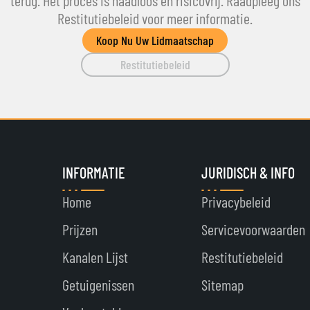
terug. Het proces is naadloos en risicovrij. Raadpleeg ons
Restitutiebeleid voor meer informatie.
Koop Nu Uw Lidmaatschap
Restitutiebeleid
INFORMATIE
JURIDISCH & INFO
Home
Privacybeleid
Prijzen
Servicevoorwaarden
Kanalen Lijst
Restitutiebeleid
Getuigenissen
Sitemap