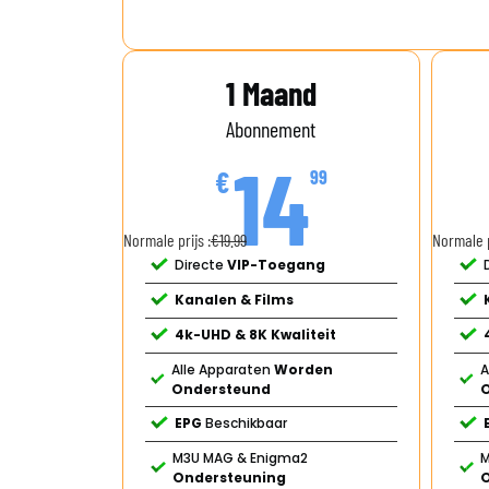
1 Maand
Abonnement
14
€
99
Normale prijs :
€19.99
Normale p
Directe
VIP-Toegang
Kanalen & Films
4k-UHD & 8K Kwaliteit
Alle Apparaten
Worden
A
Ondersteund
EPG
Beschikbaar
M3U MAG & Enigma2
M
Ondersteuning