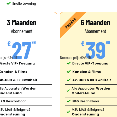
Snelle Levering​​
Populair
3 Maanden
6 Maanden
Abonnement
Abonnement
27
39
€
€
99
99
rijs :
€34.99
Normale prijs :
€44.99
Directe
VIP-Toegang
Directe
VIP-Toegang
Kanalen & Films
Kanalen & Films
4k-UHD & 8K Kwaliteit
4k-UHD & 8K Kwaliteit
lle Apparaten
Worden
Alle Apparaten
Worden
Ondersteund
Ondersteund
EPG
Beschikbaar
EPG
Beschikbaar
3U MAG & Enigma2
M3U MAG & Enigma2
Ondersteuning
Ondersteuning