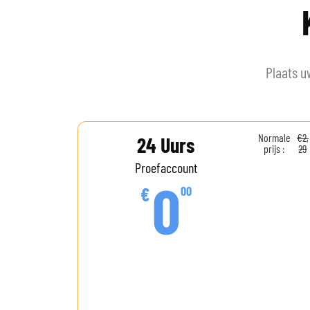
Plaats u
Normale
€2,
24 Uurs
prijs :
29
Proefaccount
0
€
00