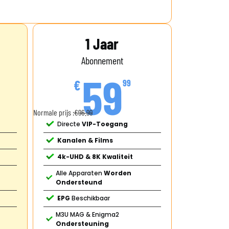
1 Jaar
Abonnement
59
€
99
Normale prijs :
€96.99
Directe
VIP-Toegang
Kanalen & Films
4k-UHD & 8K Kwaliteit
Alle Apparaten
Worden
Ondersteund
EPG
Beschikbaar
M3U MAG & Enigma2
Ondersteuning