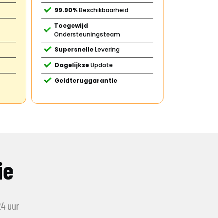
99.90%
Beschikbaarheid
Toegewijd
Ondersteuningsteam
Supersnelle
Levering
Dagelijkse
Update
Geldteruggarantie
ie
24 uur